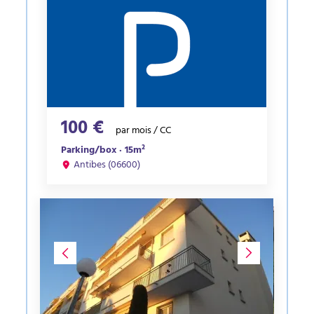
100 €
par mois / CC
Parking/box · 15m²
Antibes (06600)