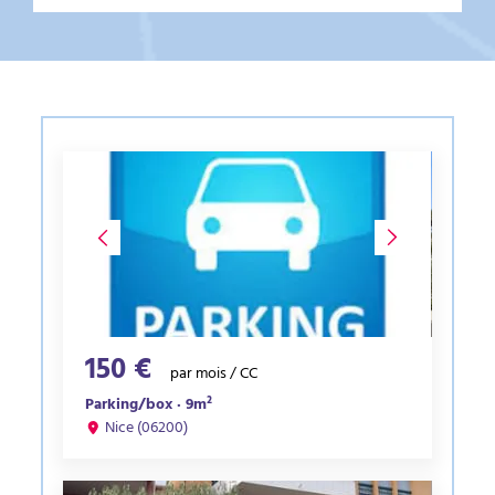
150 €
par mois / CC
Parking/box · 9m²
Nice (06200)