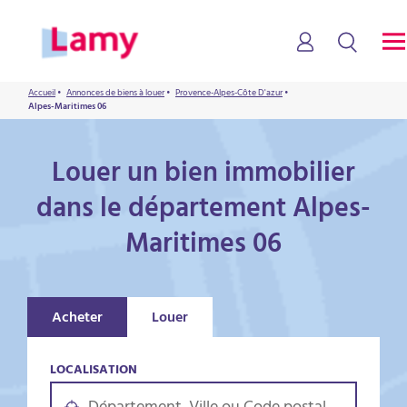
Accueil
•
Annonces de biens à louer
•
Provence-Alpes-Côte D'azur
•
Alpes-Maritimes 06
Louer un bien immobilier
dans le département Alpes-
Maritimes 06
Acheter
Louer
LOCALISATION