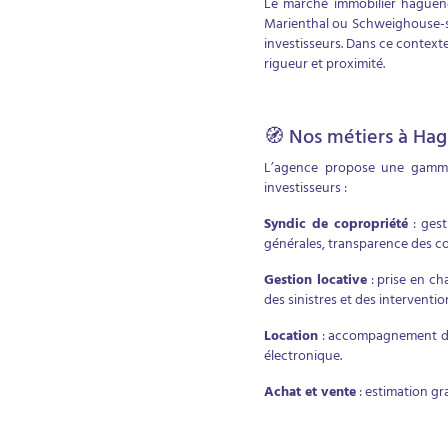
Le marché immobilier haguenov
Marienthal ou Schweighouse-su
investisseurs. Dans ce context
rigueur et proximité.
🧭 Nos métiers à Ha
L’agence propose une gamme 
investisseurs :
Syndic de copropriété
: gest
générales, transparence des c
Gestion locative
: prise en ch
des sinistres et des interventio
Location
: accompagnement des 
électronique.
Achat et vente
: estimation gr