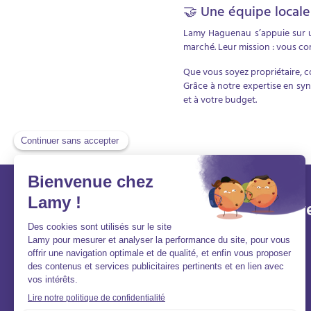
🤝 Une équipe locale
Lamy Haguenau s’appuie sur un
marché. Leur mission : vous con
Que vous soyez propriétaire, c
Grâce à notre expertise en syn
et à votre budget.
Lamy et vous
Aller v
Aide et contact
Acheter
FAQ
Louer
Qui sommes-nous ?
Vendre