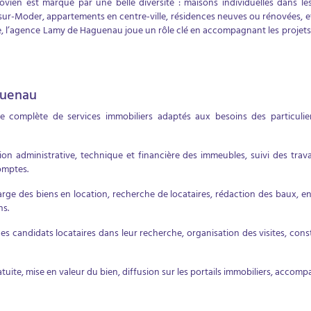
ien est marqué par une belle diversité : maisons individuelles dans le
r-Moder, appartements en centre-ville, résidences neuves ou rénovées, et b
e, l’agence Lamy de Haguenau joue un rôle clé en accompagnant les projets 
guenau
complète de services immobiliers adaptés aux besoins des particuliers
ion administrative, technique et financière des immeubles, suivi des tra
omptes.
arge des biens en location, recherche de locataires, rédaction des baux, e
ns.
candidats locataires dans leur recherche, organisation des visites, const
atuite, mise en valeur du bien, diffusion sur les portails immobiliers, accomp