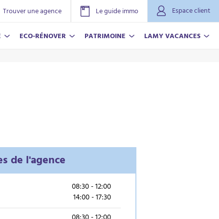
Espace client
Trouver une agence
Le guide immo
E
ECO-RÉNOVER
PATRIMOINE
LAMY VACANCES
es de l'agence
NOVER
ACANCES
r plus
r plus
08:30 - 12:00
14:00 - 17:30
08:30 - 12:00