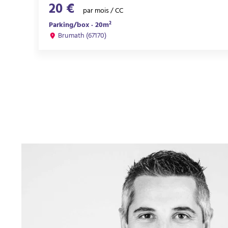
20 €
par mois / CC
Parking/box · 20m²
Brumath (67170)