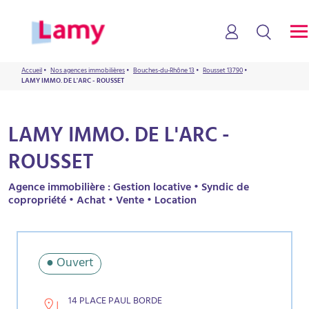
Accueil
•
Nos agences immobilières
•
Bouches-du-Rhône 13
•
Rousset 13790
•
LAMY IMMO. DE L'ARC - ROUSSET
LAMY IMMO. DE L'ARC -
ROUSSET
Agence immobilière : Gestion locative • Syndic de
copropriété • Achat • Vente • Location
● Ouvert
14 PLACE PAUL BORDE