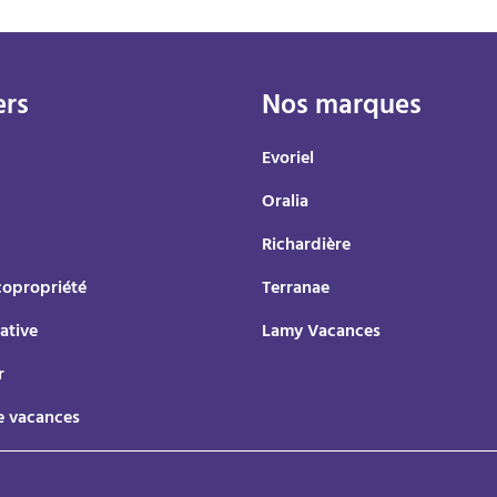
ers
Nos marques
Evoriel
Oralia
Richardière
copropriété
Terranae
ative
Lamy Vacances
r
e vacances