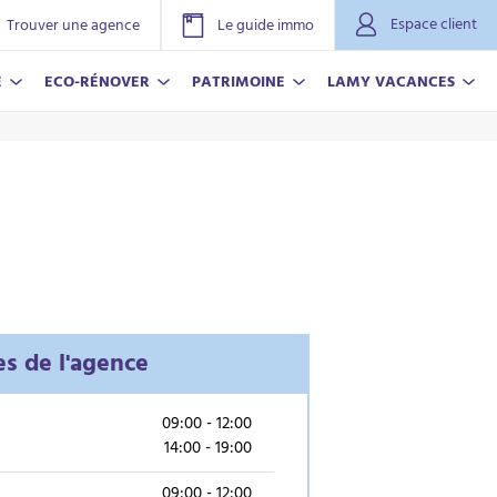
Espace client
Trouver une agence
Le guide immo
E
ECO-RÉNOVER
PATRIMOINE
LAMY VACANCES
es de l'agence
NOVER
ACANCES
r plus
r plus
09:00 - 12:00
14:00 - 19:00
09:00 - 12:00