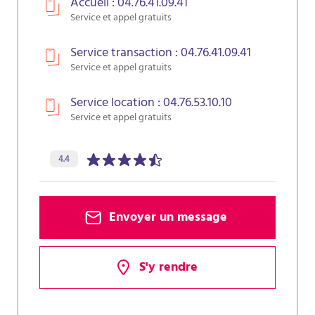
Accueil : 04.76.41.09.41
Service et appel gratuits
Service transaction : 04.76.41.09.41
Service et appel gratuits
Service location : 04.76.53.10.10
Service et appel gratuits
Évaluation de l’agence :
sur 5 étoiles
4.4
Envoyer un message
S'y rendre