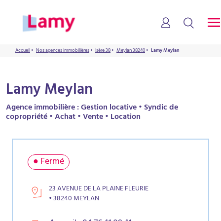
Accueil
•
Nos agences immobilières
•
Isère 38
•
Meylan 38240
•
Lamy Meylan
Lamy Meylan
Agence immobilière : Gestion locative • Syndic de
copropriété • Achat • Vente • Location
● Fermé
23 AVENUE DE LA PLAINE FLEURIE
• 38240 MEYLAN