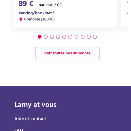
89 €
1
par mois / CC
Ap
Parking/box · 16m²
Grenoble (38000)
Voir toutes nos annonces
Lamy et vous
Aide et contact
FAQ