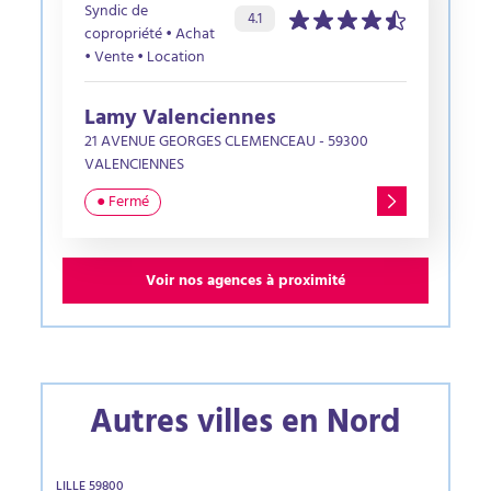
Syndic de
Évaluation de l’agence :
sur 5 étoiles
4.1
copropriété • Achat
• Vente • Location
Lamy Valenciennes
21 AVENUE GEORGES CLEMENCEAU - 59300
VALENCIENNES
● Fermé
Voir nos agences à proximité
Autres villes en Nord
LILLE 59800