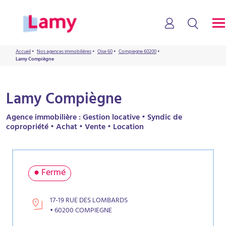
Accueil
•
Nos agences immobilières
•
Oise 60
•
Compiegne 60200
•
Lamy Compiègne
Lamy Compiègne
Agence immobilière : Gestion locative • Syndic de
copropriété • Achat • Vente • Location
● Fermé
17-19 RUE DES LOMBARDS
• 60200 COMPIEGNE