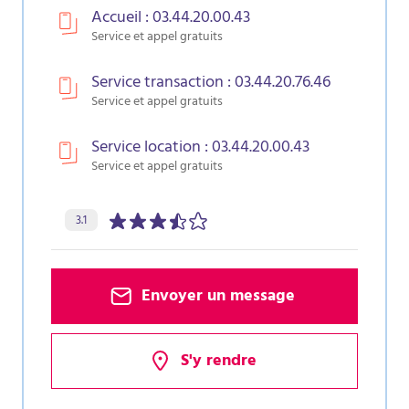
Accueil : 03.44.20.00.43
Service et appel gratuits
Service transaction : 03.44.20.76.46
Service et appel gratuits
Service location : 03.44.20.00.43
Service et appel gratuits
Évaluation de l’agence :
sur 5 étoiles
3.1
Envoyer un message
S'y rendre