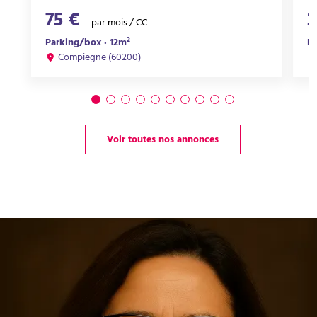
75 €
2
par mois / CC
Parking/box · 12m²
Pa
Compiegne (60200)
Voir toutes nos annonces