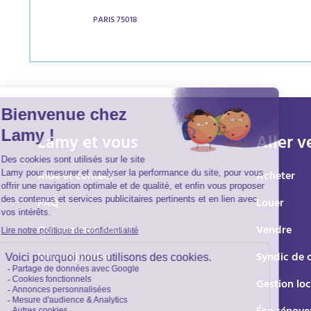
PARIS 75018
Lamy et vous
Aller v
Aide et contact
Acheter
FAQ
Louer
Qui sommes-nous ?
Vendre
Nous rejoindre
Syndic de 
Gestion loc