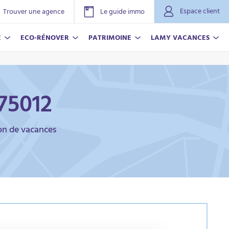
Espace client
Trouver une agence
Le guide immo
E
ECO-RÉNOVER
PATRIMOINE
LAMY VACANCES
75012
ion de vacances
NOVER
ACANCES
r plus
r plus