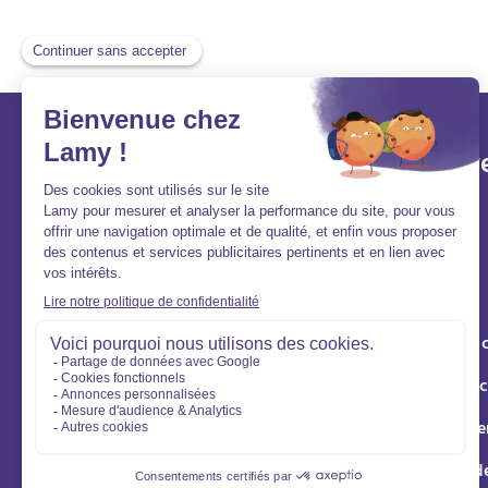
Lamy et vous
Aller v
Aide et contact
Acheter
FAQ
Louer
Qui sommes-nous ?
Vendre
Nous rejoindre
Syndic de 
Gestion loc
Éco rénove
Location d