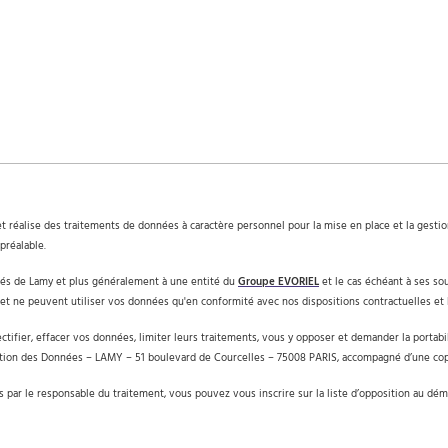
t réalise des traitements de données à caractère personnel pour la mise en place et la gestio
préalable.
nés de Lamy et plus généralement à une entité du
Groupe EVORIEL
et le cas échéant à ses sou
et ne peuvent utiliser vos données qu'en conformité avec nos dispositions contractuelles et la
ectifier, effacer vos données, limiter leurs traitements, vous y opposer et demander la portabi
tection des Données – LAMY – 51 boulevard de Courcelles – 75008 PARIS, accompagné d’une copie
ies par le responsable du traitement, vous pouvez vous inscrire sur la liste d’opposition au