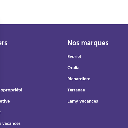
ers
Nos marques
Evoriel
Oralia
Richardière
copropriété
Terranae
ative
Lamy Vacances
r
e vacances