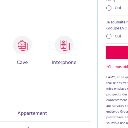
Lamy
*
rée, cuisine équipée, salon lumineux, deux chambres,
Oui
 d’un balcon, accessible depuis le salon, la cuisine
e détente. Les + du bien : Rénovation complète
ue récente, Ascenseur, Balcon traversant,Cave en
Je souhaite 
isé et Un local à vélos.Bien soumis au statut de la
Groupe EVO
nnuel de la quote-part du budget prévisionnel à la
Oui
 1433 €.
Cave
Interphone
*Champs obl
LAMY, en sa qu
réalise des tr
mise en place e
prospects. Ces
consentement p
aux services c
entité du Group
Appartement
prestataires. L
soumis à une ob