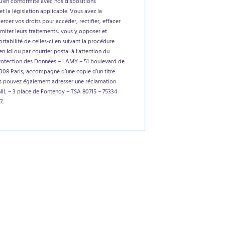
'en conformité avec nos dispositions
et la législation applicable. Vous avez la
xercer vos droits pour accéder, rectifier, effacer
imiter leurs traitements, vous y opposer et
tabilité de celles-ci en suivant la procédure
ien
ici
ou par courrier postal à l’attention du
rotection des Données – LAMY – 51 boulevard de
5008 Paris, accompagné d’une copie d’un titre
us pouvez également adresser une réclamation
NIL – 3 place de Fontenoy – TSA 80715 – 75334
7.