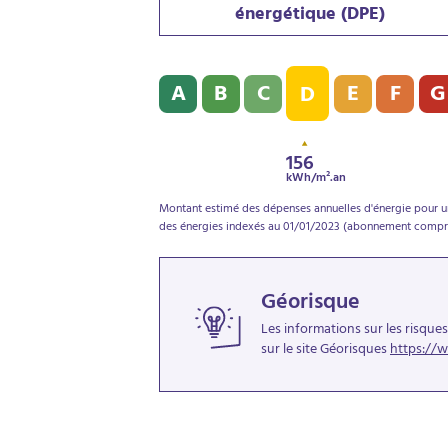
énergétique (DPE)
Diagnostic de performance énergétique (D
A
B
C
E
F
G
D
156
kWh/m².an
Montant estimé des dépenses annuelles d'énergie pour un
des énergies indexés au 01/01/2023 (abonnement compri
Géorisque
Les informations sur les risque
sur le site Géorisques
https://w