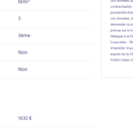
60m²
vos données qu
contractuelles 
possibilité d’e
3
vos données, l
demander la por
prévue sur le l
3ème
Délégué à la P
Courcelles - 7
d’identité. Vo
Non
auprès de la C
PARIS Cedex 0
Non
1433 €