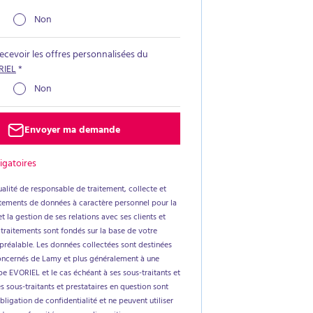
Non
recevoir les offres personnalisées du
RIEL
*
Non
Envoyer ma demande
igatoires
alité de responsable de traitement, collecte et
aitements de données à caractère personnel pour la
t la gestion de ses relations avec ses clients et
 traitements sont fondés sur la base de votre
réalable. Les données collectées sont destinées
oncernés de Lamy et plus généralement à une
e EVORIEL et le cas échéant à ses sous-traitants et
es sous-traitants et prestataires en question sont
ligation de confidentialité et ne peuvent utiliser