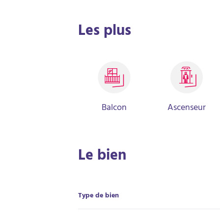
offre une distribution fonctionnelle : hall d’ent
salle d’eau ,WC séparés.Vous profiterez également
Les plus
et l’une des chambres, idéal pour vos moments d
récente, Copropriété avec rénovation énergétiq
annexe.La copropriété propose : Un parking sécur
copropriété comprenant 20 lots.Montant moyen a
charge du vendeur pour les dépenses courantes :
Balcon
Ascenseur
Le bien
Type de bien