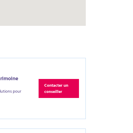
trimoine
Contacter un
lutions pour
conseiller