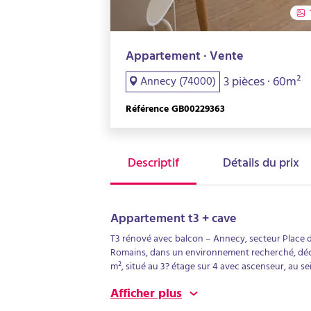
Appartement · Vente
3 pièces · 60m²
Annecy (74000)
Référence GB00229363
Descriptif
Détails du prix
Appartement t3 + cave
T3 rénové avec balcon – Annecy, secteur Place 
Romains, dans un environnement recherché, dé
m², situé au 3? étage sur 4 avec ascenseur, au 
énergétiquement.Implanté dans une rue à sens un
Afficher plus
environnement calme et résidentiel, tout en res
commerces et transports.Entièrement rénové ré