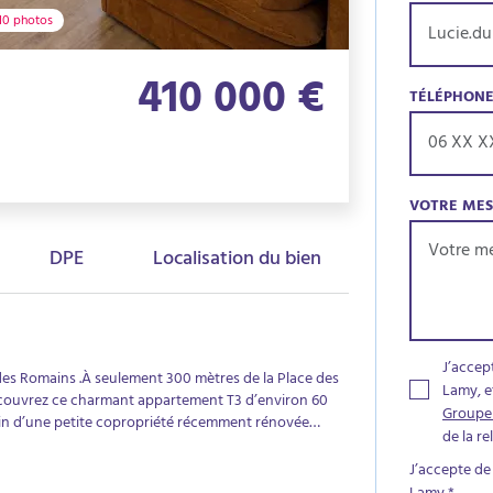
10 photos
410 000 €
TÉLÉPHON
VOTRE ME
DPE
Localisation du bien
J’accep
des Romains .À seulement 300 mètres de la Place des
Lamy, e
couvrez ce charmant appartement T3 d’environ 60
Groupe
sein d’une petite copropriété récemment rénovée
de la r
ique peu passante, le bien bénéficie d’un
tant à proximité immédiate des commodités,
J’accepte de
cemment avec soin, cet appartement en très bon état