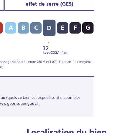
effet de serre (GES)
PE) : D - 156 kWh/m².an
Indice d’émission de gaz à effet de serre (GES) : D - 32 kgeqCO
A
B
C
E
F
G
D
32
kgeqCO2/m².an
 usage standard : entre 760 € et 1 070 € par an. Prix moyens
s).
s auxquels ce bien est exposé sont disponibles
ww.georisques.gouv.fr