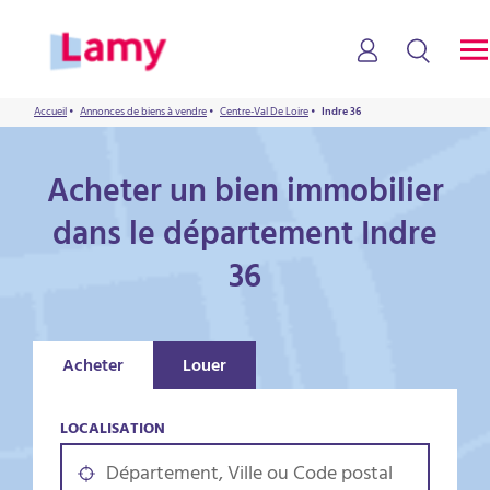
Accueil
•
Annonces de biens à vendre
•
Centre-Val De Loire
•
Indre 36
Acheter un bien immobilier
dans le département Indre
36
Acheter
Louer
LOCALISATION