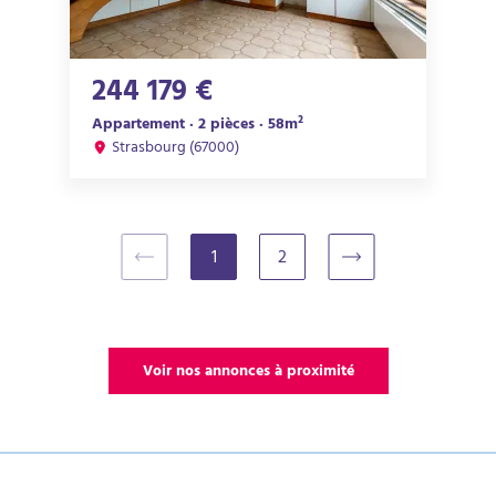
244 179 €
Appartement · 2 pièces · 58m²
Strasbourg (67000)
1
2
(current)
Voir nos annonces à proximité