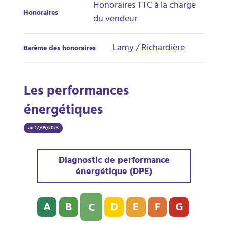
Honoraires TTC à la charge
Honoraires
du vendeur
Lamy / Richardière
Barème des honoraires
Les performances
énergétiques
au 17/05/2023
Diagnostic de performance
énergétique (DPE)
Diagnostic de performance énergétique (DPE) : C - 13
A
B
D
E
F
G
C