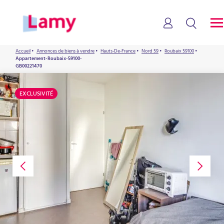
Accueil
•
Annonces de biens à vendre
•
Hauts-De-France
•
Nord 59
•
Roubaix 59100
•
Appartement-Roubaix-59100-
GB00221470
EXCLUSIVITÉ