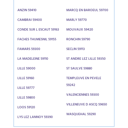
ANZIN 59410
MARCQ EN BAROEUL 59700
CAMBRAI 59400
MARLY 59770
CONDE SUR L ESCAUT 59163
MOUVAUX 59420
FACHES THUMESNIL 59155
RONCHIN 59790
FAMARS 59300
SECLIN 59113
LA MADELEINE 59110
ST ANDRE LEZ LILLE 59350
LILLE 59000
ST SAULVE 59880
LILLE 59160
TEMPLEUVE EN PEVELE
59242
LILLE 59777
VALENCIENNES 59300
LILLE 59800
VILLENEUVE D ASCQ 59650
LOOS 59120
WASQUEHAL 59290
LYS LEZ LANNOY 59390