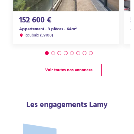
152 600 €
5
Appartement · 3 pièces · 64m²
Ap
Roubaix (59100)
Voir toutes nos annonces
Les engagements Lamy