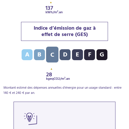
137
kWh/m².an
Indice d’émission de gaz à
effet de serre (GES)
Indice d’émission de gaz à effet de serre (GES) : C - 
A
B
D
E
F
G
C
28
kgeqCO2/m².an
Montant estimé des dépenses annuelles d'énergie pour un usage standard : entre
140 € et 240 € par an.