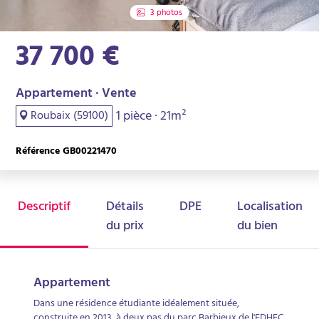
3 photos
37 700 €
Appartement · Vente
1 pièce · 21m²
Roubaix (59100)
Référence GB00221470
Descriptif
Détails
DPE
Localisation
du prix
du bien
Appartement
Dans une résidence étudiante idéalement située,
construite en 2013, à deux pas du parc Barbieux de l'EDHEC