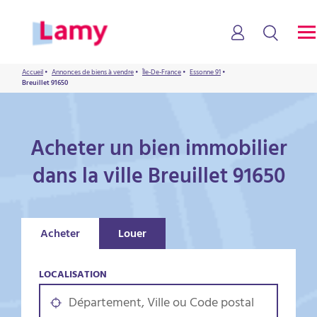
Accueil
•
Annonces de biens à vendre
•
Île-De-France
•
Essonne 91
•
Breuillet 91650
Acheter un bien immobilier
dans la ville Breuillet 91650
Acheter
Louer
LOCALISATION