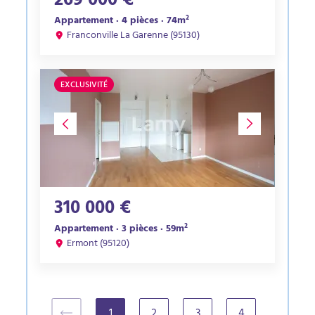
269 000 €
Appartement · 4 pièces · 74m²
Franconville La Garenne (95130)
EXCLUSIVITÉ
310 000 €
Appartement · 3 pièces · 59m²
Ermont (95120)
1
2
3
4