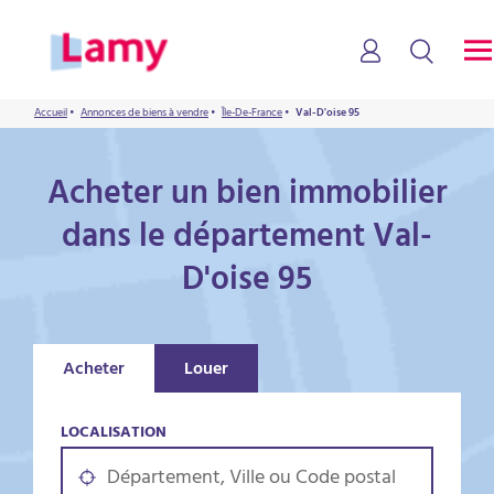
Accueil
•
Annonces de biens à vendre
•
Île-De-France
•
Val-D'oise 95
Acheter un bien immobilier
dans le département Val-
D'oise 95
Acheter
Louer
LOCALISATION