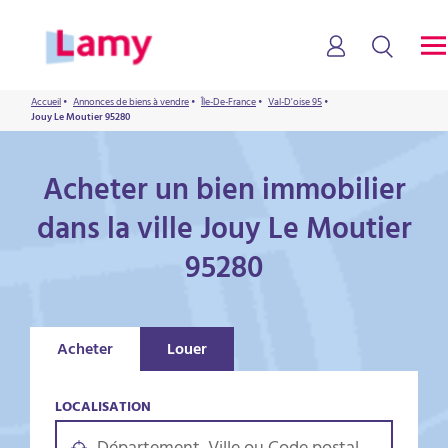
Accueil
•
Annonces de biens à vendre
•
Île-De-France
•
Val-D'oise 95
•
Jouy Le Moutier 95280
Acheter un bien immobilier
dans la ville Jouy Le Moutier
95280
Acheter
Louer
LOCALISATION