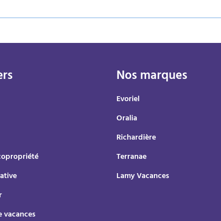
ers
Nos marques
Evoriel
Oralia
Richardière
copropriété
Terranae
ative
Lamy Vacances
r
e vacances