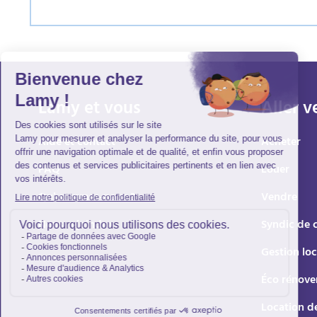
Lamy et vous
Aller v
Aide et contact
Acheter
FAQ
Louer
Qui sommes-nous ?
Vendre
Nous rejoindre
Syndic de 
Gestion loc
Éco rénove
Location d