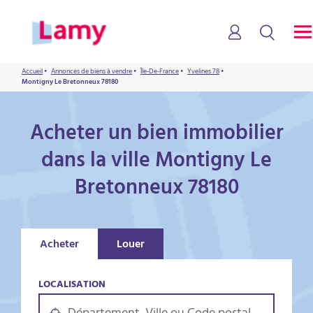
Accueil
•
Annonces de biens à vendre
•
Île-De-France
•
Yvelines 78
•
Montigny Le Bretonneux 78180
Acheter un bien immobilier
dans la ville Montigny Le
Bretonneux 78180
Acheter
Louer
LOCALISATION