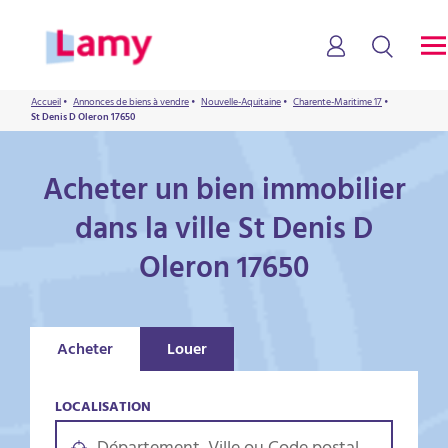
Accueil
•
Annonces de biens à vendre
•
Nouvelle-Aquitaine
•
Charente-Maritime 17
•
St Denis D Oleron 17650
Acheter un bien immobilier
dans la ville St Denis D
Oleron 17650
Acheter
Louer
LOCALISATION