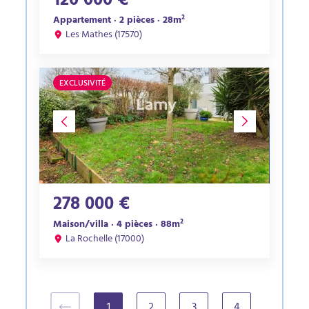
120 000 €
Appartement · 2 pièces · 28m²
Les Mathes (17570)
EXCLUSIVITÉ
278 000 €
Maison/villa · 4 pièces · 88m²
La Rochelle (17000)
1
2
3
4