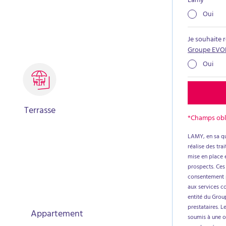
Lamy
*
Oui
Je souhaite 
Groupe EVO
Oui
Terrasse
*Champs obl
LAMY, en sa qu
réalise des tr
mise en place e
prospects. Ces
consentement p
aux services c
entité du Group
prestataires. L
Appartement
soumis à une ob