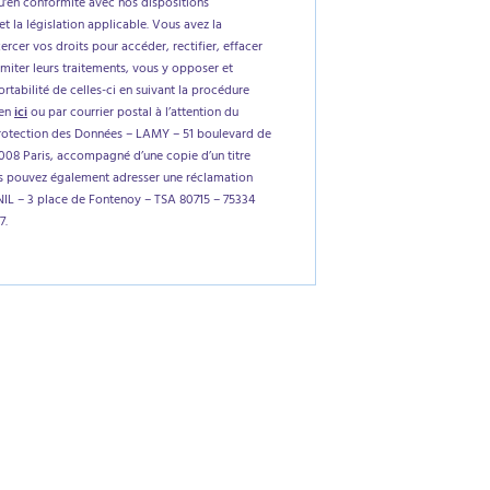
'en conformité avec nos dispositions
et la législation applicable. Vous avez la
xercer vos droits pour accéder, rectifier, effacer
imiter leurs traitements, vous y opposer et
tabilité de celles-ci en suivant la procédure
ien
ici
ou par courrier postal à l’attention du
rotection des Données – LAMY – 51 boulevard de
5008 Paris, accompagné d’une copie d’un titre
us pouvez également adresser une réclamation
NIL – 3 place de Fontenoy – TSA 80715 – 75334
7.