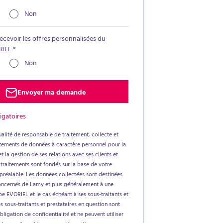
Non
recevoir les offres personnalisées du
RIEL
*
Non
Envoyer ma demande
igatoires
alité de responsable de traitement, collecte et
aitements de données à caractère personnel pour la
t la gestion de ses relations avec ses clients et
 traitements sont fondés sur la base de votre
réalable. Les données collectées sont destinées
oncernés de Lamy et plus généralement à une
e EVORIEL et le cas échéant à ses sous-traitants et
es sous-traitants et prestataires en question sont
ligation de confidentialité et ne peuvent utiliser