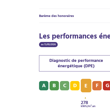
Barème des honoraires
Les performances én
au 13/05/2026
Diagnostic de performance
énergétique (DPE)
Diagnostic de performance énergétique (D
A
B
C
D
F
G
E
278
kWh/m².an