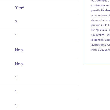
vos données qu
contractuelles 
31m²
possibilité d’e
vos données, l
demander la por
2
prévue sur le l
Délégué à la P
1
Courcelles - 7
d’identité. Vo
auprès de la C
Non
PARIS Cedex 0
Non
1
1
1