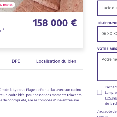
12 photos
158 000 €
TÉLÉPHON
1m²
VOTRE ME
DPE
Localisation du bien
J’accep
00m de la typique Plage de Pontaillac avec son casino
Lamy, e
re un cadre idéal pour passer des moments relaxants.
Groupe
es de copropriété, elle se compose d'une entrée avec
de la r
 une terrasse et un agréable jardinet, d'une salle
ne dimension. Place de parking privative devant la
J’accepte de