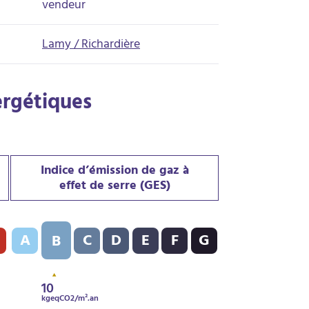
vendeur
Lamy / Richardière
ergétiques
Indice d’émission de gaz à
effet de serre (GES)
PE) : E - 278 kWh/m².an
Indice d’émission de gaz à effet de serre (GES) : B - 10 kgeqCO
A
C
D
E
F
G
B
10
kgeqCO2/m².an