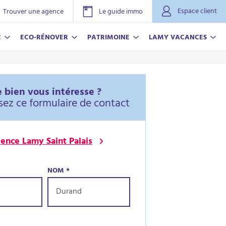
Espace client
Trouver une agence
Le guide immo
E
ECO-RÉNOVER
PATRIMOINE
LAMY VACANCES
 bien vous intéresse ?
sez ce formulaire de contact
ence Lamy Saint Palais
NOM
*
NOVER
ACANCES
r plus
r plus