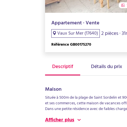
Appartement · Vente
2 pièces · 3
Vaux Sur Mer (17640)
Référence GB00175270
Descriptif
Détails du prix
Maison
Située à 500m de la plage de Saint Sordelin et 9
et ses commerces, cette maison de vacances off
Dans une petite résidence avec de faibles charg
placard, d'un séjour avec coin cuisine ouvrant sur
Afficher plus
d'eau avec WC et à l'étage d'une chambre de bon
maison.