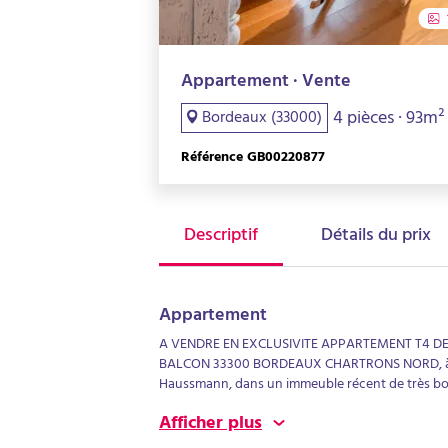
Appartement · Vente
4 pièces · 93m²
Bordeaux (33000)
Référence GB00220877
Descriptif
Détails du prix
Appartement
A VENDRE EN EXCLUSIVITE APPARTEMENT T4 DE
BALCON 33300 BORDEAUX CHARTRONS NORD, à 3
Haussmann, dans un immeuble récent de très bon
au 2ème étage avec ascenseur et bénéficiant d'un
Afficher plus
d'une entrée, d'un vaste séjour de 27 m², d'une c
chambres avec placards, de deux salles de bains