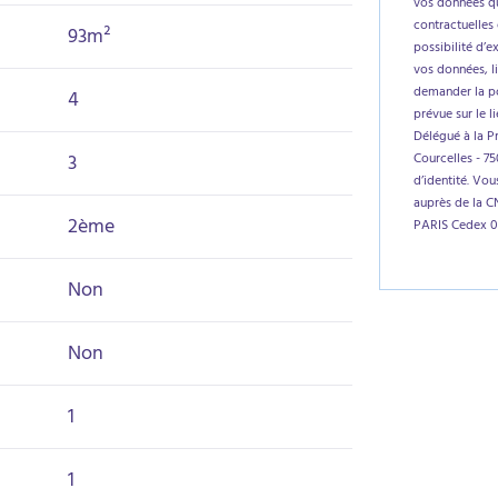
vos données qu
contractuelles 
93m²
possibilité d’e
vos données, l
demander la por
4
prévue sur le l
Délégué à la P
3
Courcelles - 7
d’identité. Vo
auprès de la C
2ème
PARIS Cedex 0
Non
Non
1
1