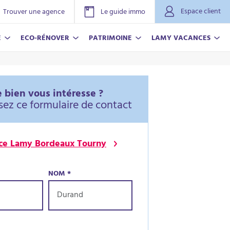
Espace client
Trouver une agence
Le guide immo
E
ECO-RÉNOVER
PATRIMOINE
LAMY VACANCES
 bien vous intéresse ?
sez ce formulaire de contact
ce Lamy Bordeaux Tourny
NOM
*
NOVER
ACANCES
r plus
r plus