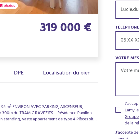
15 photos
319 000 €
TÉLÉPHON
VOTRE ME
DPE
Localisation du bien
J’accep
 95 m² ENVIRON AVEC PARKING, ASCENSEUR,
Lamy, e
00m du TRAM C RAVEZIES – Résidence Pavillon
Groupe
 standing, vaste appartement de type 4 Pièces situé
de la r
e triple exposition avec 2 balcons. Il est composé
uisine séparée (ouverture possible), de 3 grandes
J’accepte de
, d'un WC. Un parking sécurisé au sous-sol complète