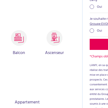
Lamy
*
 gaz, double vitrage. Commerces de proximité E.
Oui
e, secteur recherché.
Je souhaite 
Groupe EVO
Oui
Balcon
Ascenseur
*Champs obl
LAMY, en sa qu
réalise des tr
mise en place e
prospects. Ces
consentement p
aux services c
entité du Group
prestataires. L
Appartement
soumis à une ob