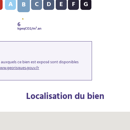
A
C
D
E
F
G
B
6
kgeqCO2/m².an
s auxquels ce bien est exposé sont disponibles
ww.georisques.gouv.fr
Localisation du bien