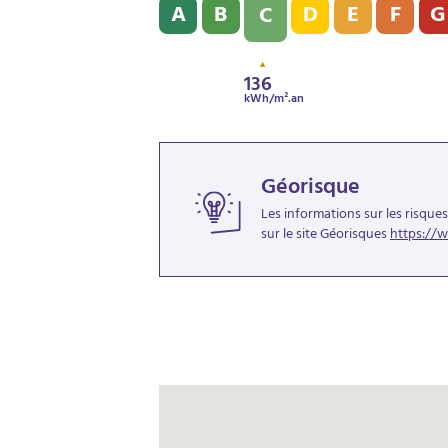
A
B
D
E
F
G
C
136
kWh/m².an
Géorisque
Les informations sur les risque
sur le site Géorisques
https://w