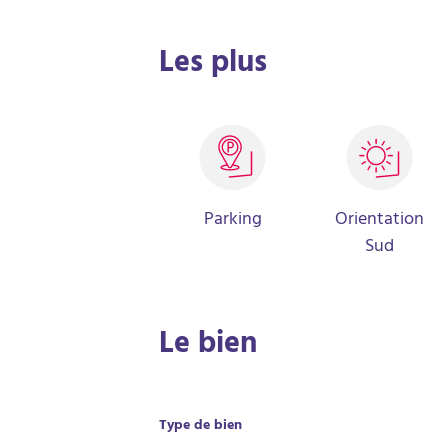
ce bien, calme et lumineux. Chauffage individuel
Leclerc Bordeaux - Chartrons (à 300m). A voir vit
Les plus
Parking
Orientation
Sud
Le bien
Type de bien