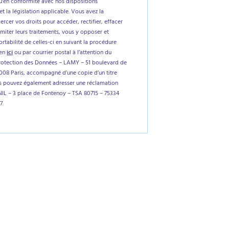
'en conformité avec nos dispositions
et la législation applicable. Vous avez la
xercer vos droits pour accéder, rectifier, effacer
imiter leurs traitements, vous y opposer et
tabilité de celles-ci en suivant la procédure
ien
ici
ou par courrier postal à l’attention du
rotection des Données – LAMY – 51 boulevard de
5008 Paris, accompagné d’une copie d’un titre
us pouvez également adresser une réclamation
NIL – 3 place de Fontenoy – TSA 80715 – 75334
7.