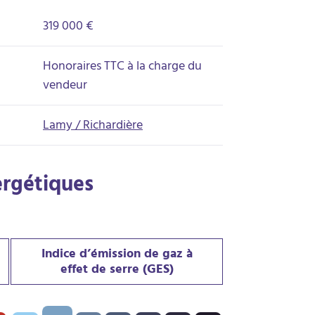
319 000 €
Honoraires TTC à la charge du
vendeur
Lamy / Richardière
ergétiques
Indice d’émission de gaz à
effet de serre (GES)
PE) : C - 136 kWh/m².an
Indice d’émission de gaz à effet de serre (GES) : B - 6 kgeqCO2