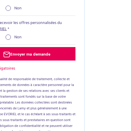
Non
recevoir les offres personnalisées du
RIEL
*
Non
Envoyer ma demande
igatoires
alité de responsable de traitement, collecte et
aitements de données à caractère personnel pour la
t la gestion de ses relations avec ses clients et
 traitements sont fondés sur la base de votre
réalable. Les données collectées sont destinées
oncernés de Lamy et plus généralement à une
e EVORIEL et le cas échéant à ses sous-traitants et
es sous-traitants et prestataires en question sont
ligation de confidentialité et ne peuvent utiliser