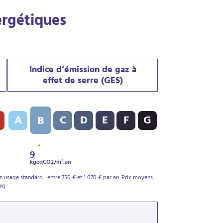
ergétiques
Indice d’émission de gaz à
effet de serre (GES)
PE) : B - 104 kWh/m².an
Indice d’émission de gaz à effet de serre (GES) : B - 9 kgeqCO2
A
C
D
E
F
G
B
9
kgeqCO2/m².an
 usage standard : entre 750 € et 1 070 € par an. Prix moyens
s).