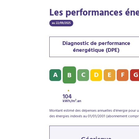
Les performances én
au 22/09/2025
Diagnostic de performance
énergétique (DPE)
Diagnostic de performance énergétique (D
A
C
D
E
F
G
B
104
kWh/m².an
Montant estimé des dépenses annuelles d'énergie pour un
des énergies indexés au 01/01/2001 (abonnement compri