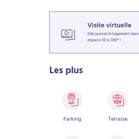
et transports(Tram B et Bus 9).VENDU LIBRE!Pour
contacter.
Visite virtuelle
Découvrez le logement dan
espace 3D à 360° !
Les plus
Parking
Terrasse