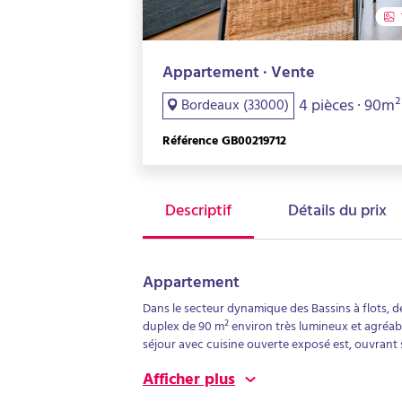
Appartement · Vente
4 pièces · 90m²
Bordeaux (33000)
Référence GB00219712
Descriptif
Détails du prix
Appartement
Dans le secteur dynamique des Bassins à flots, découvrez ce superbe APPA
duplex de 90 m² environ très lumineux et agréabl
séjour avec cuisine ouverte exposé est, ouvrant
vous trouverez 2 chambres, dont une donnant sur un balcon de 7m² exposé ouest, ainsi qu
Afficher plus
d'eau avec WC. A l'étage une suite parentale de 1
couverte et privative complète ce bien .Chauffage et eau inclus dans les charges.Proches commerces