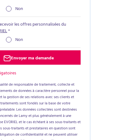
Non
recevoir les offres personnalisées du
RIEL
*
Non
Envoyer ma demande
igatoires
alité de responsable de traitement, collecte et
aitements de données à caractère personnel pour la
t la gestion de ses relations avec ses clients et
 traitements sont fondés sur la base de votre
réalable. Les données collectées sont destinées
oncernés de Lamy et plus généralement à une
e EVORIEL et le cas échéant à ses sous-traitants et
es sous-traitants et prestataires en question sont
ligation de confidentialité et ne peuvent utiliser