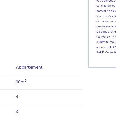
vos données qu
contractuelles 
possibilité d’e
vos données, l
demander la por
prévue sur le l
Délégué à la P
Courcelles - 7
d’identité. Vo
auprès de la C
PARIS Cedex 0
Appartement
90m²
4
3