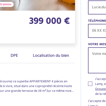
13 photos
399 000 €
TÉLÉPHON
VOTRE ME
DPE
Localisation du bien
J’accep
RTEMENT 4 pièces en
Lamy, e
e à vivre, situé dans une copropriété récente.Vaste
Groupe
 sur une grande terrasse de 38 m².Sur ce même niveau
de la r
'une salle
5 m² avec sa salle de bains.Une place de parking
J’accepte de