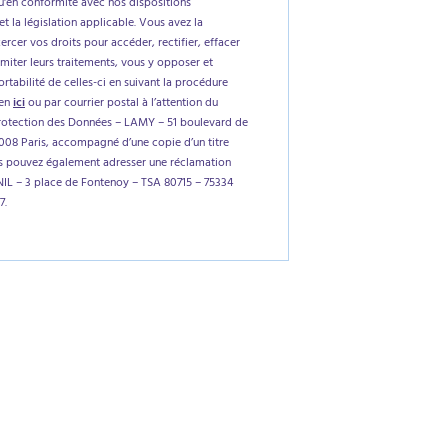
'en conformité avec nos dispositions
et la législation applicable. Vous avez la
xercer vos droits pour accéder, rectifier, effacer
imiter leurs traitements, vous y opposer et
tabilité de celles-ci en suivant la procédure
ien
ici
ou par courrier postal à l’attention du
rotection des Données – LAMY – 51 boulevard de
5008 Paris, accompagné d’une copie d’un titre
us pouvez également adresser une réclamation
NIL – 3 place de Fontenoy – TSA 80715 – 75334
7.