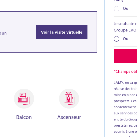
Lamy
*
 plus de renseignements n'hésitez pas à nous
Oui
Je souhaite 
Groupe EVO
Voir la visite virtuelle
s un
Oui
*Champs obl
LAMY, en sa qu
réalise des tr
mise en place e
prospects. Ces
consentement p
aux services c
Balcon
Ascenseur
entité du Group
prestataires. L
soumis à une ob