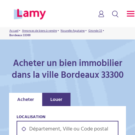
Accueil
•
Annonces de biens à vendre
•
Nouvelle-Aquitaine
•
Gironde 33
•
Bordeaux 33300
Acheter un bien immobilier
dans la ville Bordeaux 33300
Acheter
Louer
LOCALISATION