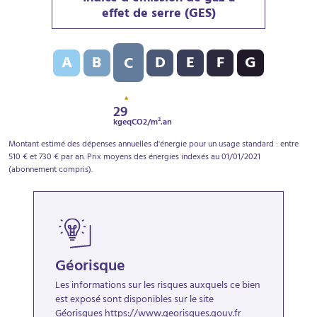
effet de serre (GES)
Indice d’émission de gaz à effet de serre (GES) : C - 
A
B
D
E
F
G
C
29
kgeqCO2/m².an
Montant estimé des dépenses annuelles d'énergie pour un usage standard : entre
510 € et 730 € par an. Prix moyens des énergies indexés au 01/01/2021
(abonnement compris).
Géorisque
Les informations sur les risques auxquels ce bien
est exposé sont disponibles sur le site
Géorisques
https://www.georisques.gouv.fr