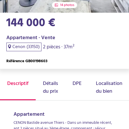
14 photos
144 000 €
Appartement · Vente
2 pièces · 37m²
Cenon (33150)
Référence GB00198603
Descriptif
Détails
DPE
Localisation
du prix
du bien
Appartement
CENON Bastide avenue Thiers - Dans un immeuble récent,
apt 2 pièces situé au 3ème étage, comprenant : séjour