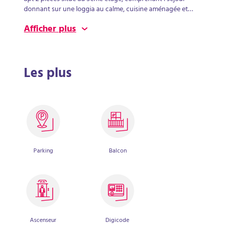
donnant sur une loggia au calme, cuisine aménagée et
équipée, 1 chambre, salle d'eau avec wc + Parking ssol.
Afficher plus
VENDU LIBRE
Les plus
Parking
Balcon
Ascenseur
Digicode