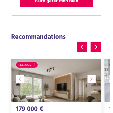
Faire gérer mon bien
Recommandations
EXCLUSIVITÉ
179 000 €
1