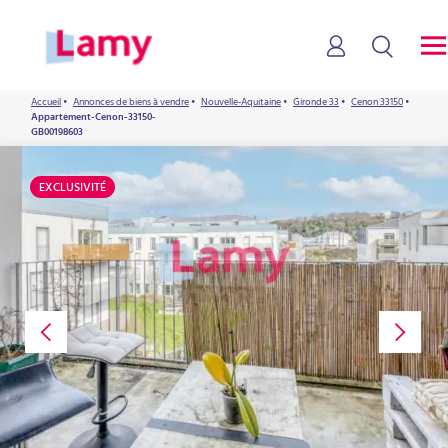
Accueil
•
Annonces de biens à vendre
•
Nouvelle-Aquitaine
•
Gironde 33
•
Cenon 33150
•
Appartement-Cenon-33150-
GB00198603
EXCLUSIVITÉ