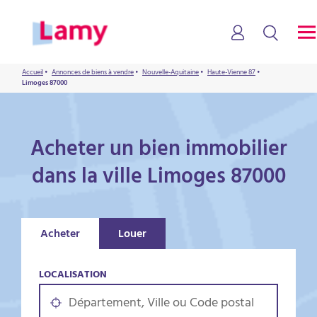
Accueil
•
Annonces de biens à vendre
•
Nouvelle-Aquitaine
•
Haute-Vienne 87
•
Limoges 87000
Acheter un bien immobilier
dans la ville Limoges 87000
Acheter
Louer
LOCALISATION