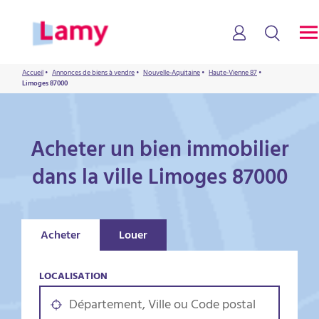
Accueil
•
Annonces de biens à vendre
•
Nouvelle-Aquitaine
•
Haute-Vienne 87
•
Limoges 87000
Acheter un bien immobilier
dans la ville Limoges 87000
Acheter
Louer
LOCALISATION