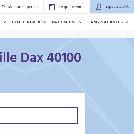
Espace client
Trouver une agence
Le guide immo
E
ECO-RÉNOVER
PATRIMOINE
LAMY VACANCES
ille Dax 40100
NOVER
ACANCES
r plus
r plus