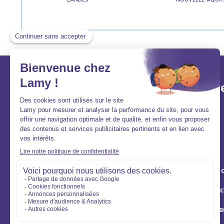
LANDES
NOUVELLE-AQUIT
Lamy et vous
Aller v
Aide et contact
Acheter
FAQ
Louer
Qui sommes-nous ?
Vendre
Nous rejoindre
Syndic de 
Gestion loc
Éco rénove