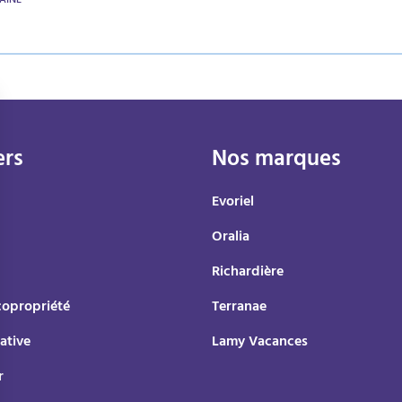
AINE
ers
Nos marques
Evoriel
Oralia
Richardière
copropriété
Terranae
ative
Lamy Vacances
r