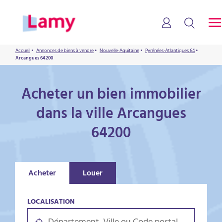
Accueil
•
Annonces de biens à vendre
•
Nouvelle-Aquitaine
•
Pyrénées-Atlantiques 64
•
Arcangues 64200
Acheter un bien immobilier
dans la ville Arcangues
64200
Acheter
Louer
LOCALISATION