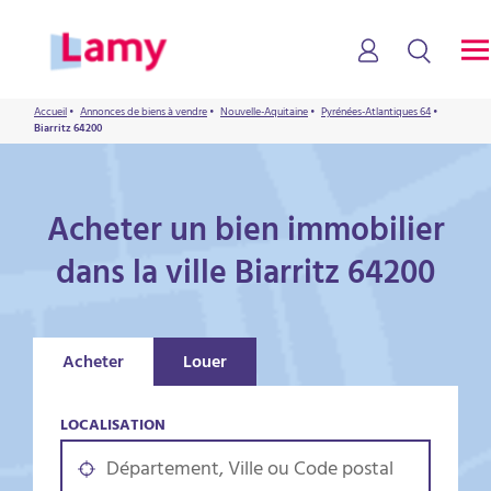
Accueil
•
Annonces de biens à vendre
•
Nouvelle-Aquitaine
•
Pyrénées-Atlantiques 64
•
Biarritz 64200
Acheter un bien immobilier
dans la ville Biarritz 64200
Acheter
Louer
LOCALISATION