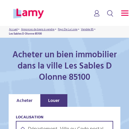
Accueil
•
Annonces de biens à vendre
•
Pays De La Loire
•
Vendée 85
•
Les Sables D Olonne 85100
Acheter un bien immobilier
dans la ville Les Sables D
Olonne 85100
Acheter
Louer
LOCALISATION