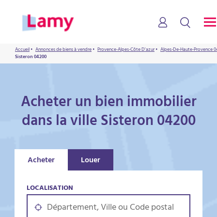
Accueil
•
Annonces de biens à vendre
•
Provence-Alpes-Côte D'azur
•
Alpes-De-Haute-Provence 0
Sisteron 04200
Acheter un bien immobilier
dans la ville Sisteron 04200
Acheter
Louer
LOCALISATION