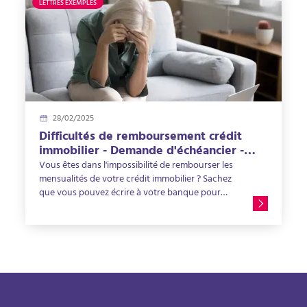
recommandée à l’agent immobilier. Comment la
LETTRES EXEMPLES
formuler ? Nous vous proposons un modèle de
lettre de résiliation de mandat de vente, qui vient
enrichir notre base de lettres types.
28/02/2025
Difficultés de remboursement crédit
immobilier - Demande d'échéancier -
Lettre type
Vous êtes dans l'impossibilité de rembourser les
mensualités de votre crédit immobilier ? Sachez
que vous pouvez écrire à votre banque pour
négocier vos mensualités voire les décaler
temporairement.