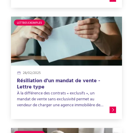
dans lequel figurent bien toutes les mentions
obligatoires.
LETTRES EXEMPLES
28/02/2025
Résiliation d'un mandat de vente -
Lettre type
À la différence des contrats « exclusifs », un
mandat de vente sans exclusivité permet au
vendeur de charger une agence immobilière de
la vente de son bien, sans pour autant renoncer
à trouver lui-même un acquéreur. Le cas
échéant, il peut procéder à la résiliation du
mandat de vente, en adressant une lettre