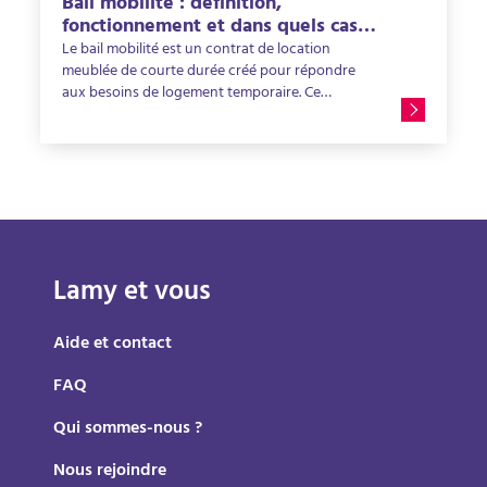
Bail mobilité : définition,
pertes financières et sécuriser votre
fonctionnement et dans quels cas
investissement dans la durée.
l’utiliser ?
Le bail mobilité est un contrat de location
meublée de courte durée créé pour répondre
aux besoins de logement temporaire. Ce
dispositif offre davantage de souplesse aux
locataires tout en permettant aux propriétaires
de louer leur logement meublé sur des périodes
courtes. Cependant, ce type de location implique
aussi des contraintes : rotation plus fréquente
des locataires, gestion administrative plus active
ou encore risque de vacance locative entre deux
occupants. Découvrez tout ce que vous devez
Lamy et vous
savoir sur le bail mobilité pour l'exploiter au
mieux !
Aide et contact
FAQ
Qui sommes-nous ?
Nous rejoindre