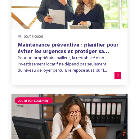
02/06/2026
Maintenance préventive : planifier pour
éviter les urgences et protéger sa
rentabilité locative
Pour un propriétaire bailleur, la rentabilité d’un
investissement locatif ne dépend pas seulement
du niveau de loyer perçu. Elle repose aussi sur la
capacité à maintenir le bien en bon état dans la
durée. Un logement bien entretenu attire
davantage de locataires, se loue plus facilement
et limite les dépenses imprévues. À l’inverse, un
logement mal suivi peut rapidement générer des
LOUER SON LOGEMENT
pannes, des réparations urgentes ou des
périodes de vacance locative. C’est précisément
pour cette raison que la maintenance préventive
en immobilier devient un réflexe essentiel pour
les propriétaires. Dans cet article, nous verrons