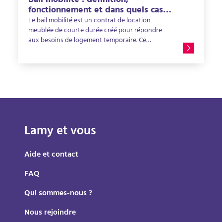
Bail mobilité : définition,
pertes financières et sécuriser votre
fonctionnement et dans quels cas
investissement dans la durée.
l’utiliser ?
Le bail mobilité est un contrat de location
meublée de courte durée créé pour répondre
aux besoins de logement temporaire. Ce
dispositif offre davantage de souplesse aux
locataires tout en permettant aux propriétaires
de louer leur logement meublé sur des périodes
courtes. Cependant, ce type de location implique
aussi des contraintes : rotation plus fréquente
des locataires, gestion administrative plus active
ou encore risque de vacance locative entre deux
occupants. Découvrez tout ce que vous devez
Lamy et vous
savoir sur le bail mobilité pour l'exploiter au
mieux !
Aide et contact
FAQ
Qui sommes-nous ?
Nous rejoindre