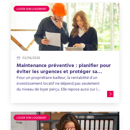
LOUER SON LOGEMENT
02/06/2026
Maintenance préventive : planifier pour
éviter les urgences et protéger sa
rentabilité locative
Pour un propriétaire bailleur, la rentabilité d’un
investissement locatif ne dépend pas seulement
du niveau de loyer perçu. Elle repose aussi sur la
capacité à maintenir le bien en bon état dans la
durée. Un logement bien entretenu attire
davantage de locataires, se loue plus facilement
et limite les dépenses imprévues. À l’inverse, un
logement mal suivi peut rapidement générer des
LOUER SON LOGEMENT
pannes, des réparations urgentes ou des