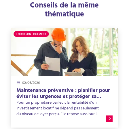
Conseils de la même
thématique
LOUER SON LOGEMENT
02/06/2026
Maintenance préventive : planifier pour
éviter les urgences et protéger sa
rentabilité locative
Pour un propriétaire bailleur, la rentabilité d’un
investissement locatif ne dépend pas seulement
du niveau de loyer perçu. Elle repose aussi sur la
capacité à maintenir le bien en bon état dans la
durée. Un logement bien entretenu attire