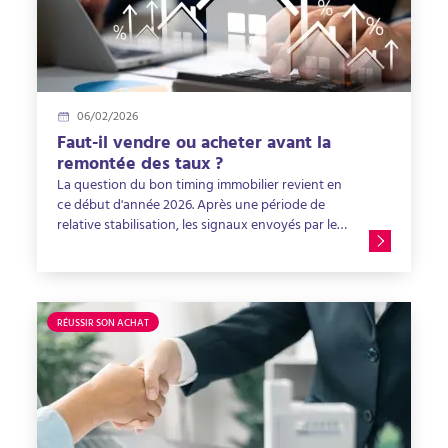
06/02/2026
Faut-il vendre ou acheter avant la
remontée des taux ?
La question du bon timing immobilier revient en
ce début d'année 2026. Après une période de
relative stabilisation, les signaux envoyés par les
banques et les marchés laissent entrevoir une
remontée progressive des taux de crédit
immobilier. Cette évolution n’est pas neutre : elle
impacte directement la capacité d’emprunt des
acheteurs et le pouvoir de négociation des
RÉUSSIR SON ACHAT
vendeurs. Notre article vous explique comment
la hausse des taux immobiliers en 2026 peut
influencer une décision d’achat ou de vente afin
de vous aider à sécuriser votre projet.