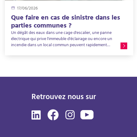
17/06/2026
Que faire en cas de sinistre dans les
parties communes ?
Un dégât des eaux dans une cage d'escalier, une panne
électrique qui prive l'immeuble d'éclairage ou encore un
incendie dans un local commun peuvent rapidement
perturber la vie de toute une copropriété. Face à ce type
d'événement, les copropriétaires ne savent pas toujours
quelles démarches entreprendre ni qui doit intervenir en
premier. Pourtant, une réaction rapide permet souvent
de limiter les dommages et d'accélérer la remise en état
des parties communes. Alors, que faire en cas de sinistre
dans les parties communes d'une copropriété ? Qui
contacter ? Comment fonctionnent les assurances et la
Retrouvez nous sur
responsabilité civile de l'immeuble ? Cet article vous
présente les principales étapes à connaître.