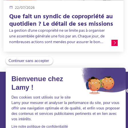
22/07/2026
Que fait un syndic de copropriété au
quotidien ? Le détail de ses missions
La gestion d'une copropriété ne se limite pas à organiser
une assemblée générale une fois par an. Chaque jour, de
nombreuses actions sont menées pour assurer le bon
fonctionnement de l'immeuble, entretenir les parties
communes, suivre les finances, gérer les imprévus et
accompagner les copropriétaires. Que fait un syndic de
copropriété au quotidien ? Quelles sont ses obligations ?
Comment intervient-il auprès des copropriétaires et du
conseil syndical ? Découvrez en détail les missions du
syndic de copropriété et l'intérêt de confier la gestion de
votre immeuble à un syndic professionnel expérimenté.
Lamy et vous
Aller v
Aide et contact
Acheter
FAQ
Louer
Qui sommes-nous ?
Vendre