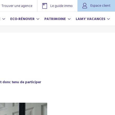
Espace client
Trouver une agence
Le guide immo
E
ECO-RÉNOVER
PATRIMOINE
LAMY VACANCES
st donc tenu de participer
NOVER
ACANCES
r plus
r plus