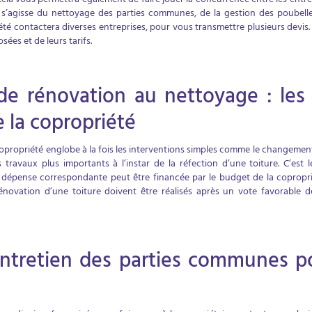
la vous permettra également de faire jouer la concurrence entre les entre
l s’agisse du nettoyage des parties communes, de la gestion des poubelle
été contactera diverses entreprises, pour vous transmettre plusieurs devi
sées et de leurs tarifs.
de rénovation au nettoyage : les 
e la copropriété
copropriété englobe à la fois les interventions simples comme le changeme
s travaux plus importants à l’instar de la réfection d’une toiture. C’est le
a dépense correspondante peut être financée par le budget de la copropri
novation d’une toiture doivent être réalisés après un vote favorable de
entretien des parties communes po