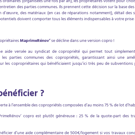
ordinaires (organisées une fois par an), les propriétaires votent pour choisi
’entretien des parties communes. Ils prennent cette décision sur la base de
in d’œuvre, des matériaux (en cas de réparations notamment), détail des s
 potentiels doivent comporter tous les éléments indispensables à votre prise 
opriétaires
MaprimeRénov’
se décline dans une version copro !
 aide versée au syndicat de copropriété qui permet tout simplement
 les parties communes des copropriétés, garantissant ainsi une amé
r les copropriétaires qui bénéficiaient jusqu’ici très peu de subvention
énéficier ?
te à l’ensemble des copropriétés composées d’au moins 75 % de lot d’habit
imeRénov’ copro est plutôt généreuse : 25 % de la quote-part des tra
bénéficier d’une aide complémentaire de 500€/logement si vos travaux con