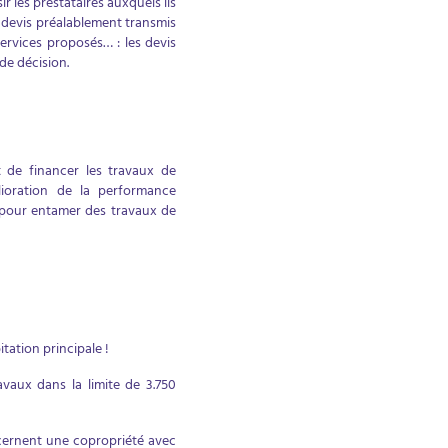
r les prestataires auxquels ils
s devis préalablement transmis
ervices proposés… : les devis
de décision.
 de financer les travaux de
lioration de la performance
s pour entamer des travaux de
ation principale !
vaux dans la limite de 3.750
cernent une copropriété avec