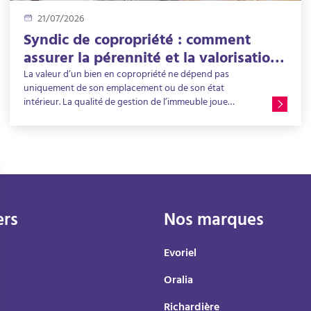
21/07/2026
Syndic de copropriété : comment
assurer la pérennité et la valorisation
d’un immeuble ?
La valeur d’un bien en copropriété ne dépend pas
uniquement de son emplacement ou de son état
intérieur. La qualité de gestion de l’immeuble joue
également un rôle déterminant. Un bâtiment bien
entretenu, correctement équipé et suivi dans le temps
conserve plus facilement son attractivité auprès des
acheteurs et des locataires. Dans ce contexte, le syndic
est au cœur de la gestion de l'immeuble. Au-delà de ses
obligations administratives, il contribue à la valorisation
d'un immeuble en copropriété grâce à une gestion
rigoureuse, une bonne anticipation des travaux et un
ers
Nos marques
accompagnement des copropriétaires dans leurs
décisions. Découvrez comment une gestion efficace
Evoriel
favorise la pérennité du patrimoine immobilier collectif.
Oralia
Richardière