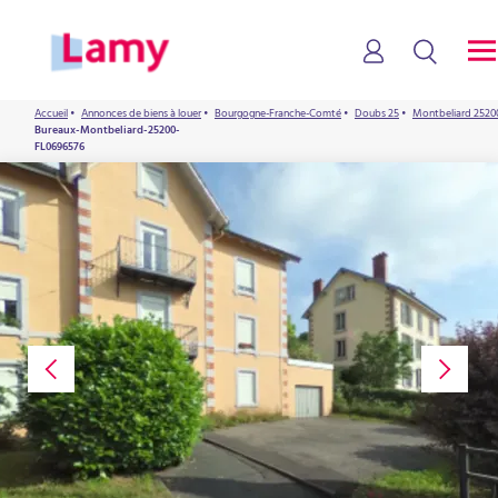
Accueil
•
Annonces de biens à louer
•
Bourgogne-Franche-Comté
•
Doubs 25
•
Montbeliard 2520
Bureaux-Montbeliard-25200-
FL0696576