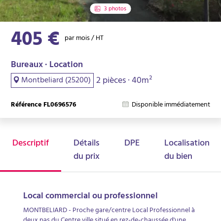
3 photos
405 €
par mois / HT
Bureaux · Location
2 pièces · 40m²
Montbeliard (25200)
Référence FL0696576
Disponible immédiatement
Descriptif
Détails
DPE
Localisation
du prix
du bien
Local commercial ou professionnel
MONTBELIARD - Proche gare/centre Local Professionnel à
deux pas du Centre ville situé en rez-de-chaussée d'une