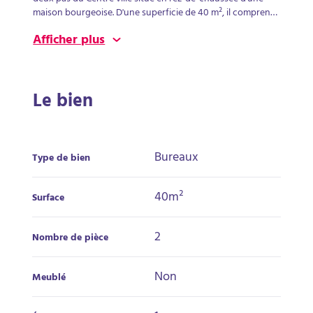
maison bourgeoise. D'une superficie de 40 m², il comprend
deux pièces principales - Sanitaires - chauffage collectif.
Afficher plus
Accès PMR.Parfait pour une profession libérale ou tertiaire
souhaitant travailler dans un environnement calme et
confidentiel. Proximité gare, commodités (commerces) et
accès facile.
Le bien
Bureaux
Type de bien
40m²
Surface
2
Nombre de pièce
Non
Meublé