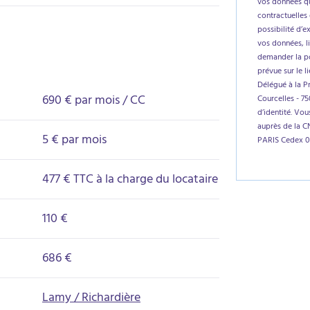
vos données qu
contractuelles 
possibilité d’e
vos données, l
demander la por
prévue sur le l
Délégué à la P
690 €
par mois / CC
Courcelles - 7
d’identité. Vo
auprès de la C
5 € par mois
PARIS Cedex 0
477 € TTC à la charge du locataire
110 €
686 €
Lamy / Richardière