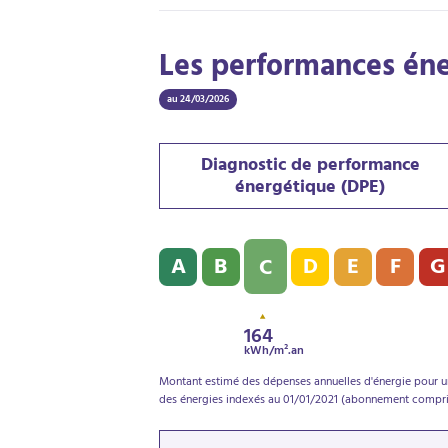
Les performances én
au 24/03/2026
Diagnostic de performance
énergétique (DPE)
Diagnostic de performance énergétique (D
A
B
D
E
F
G
C
164
kWh/m².an
Montant estimé des dépenses annuelles d'énergie pour un
des énergies indexés au 01/01/2021 (abonnement compri