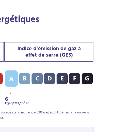
ergétiques
Indice d’émission de gaz à
effet de serre (GES)
PE) : C - 164 kWh/m².an
Indice d’émission de gaz à effet de serre (GES) : A - 6 kgeqCO2
B
C
D
E
F
G
A
6
kgeqCO2/m².an
 usage standard : entre 630 € et 900 € par an. Prix moyens
s).