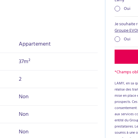
Lamy
*
Oui
Je souhaite 
Groupe EVO
Oui
Appartement
37m²
*Champs obl
2
LAMY, en sa qu
réalise des tr
Non
mise en place e
prospects. Ces
consentement p
Non
aux services c
entité du Group
prestataires. L
Non
soumis à une ob