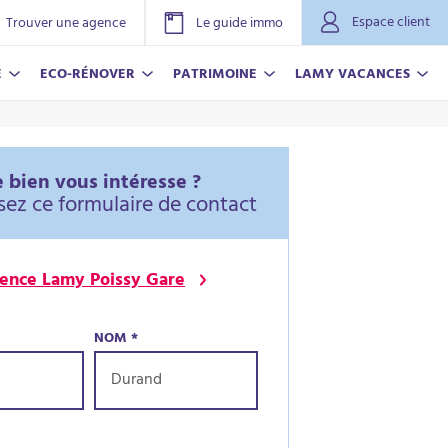
Espace client
Trouver une agence
Le guide immo
E
ECO-RÉNOVER
PATRIMOINE
LAMY VACANCES
 bien vous intéresse ?
sez ce formulaire de contact
ence Lamy Poissy Gare
NOM
*
NOVER
ACANCES
r plus
r plus