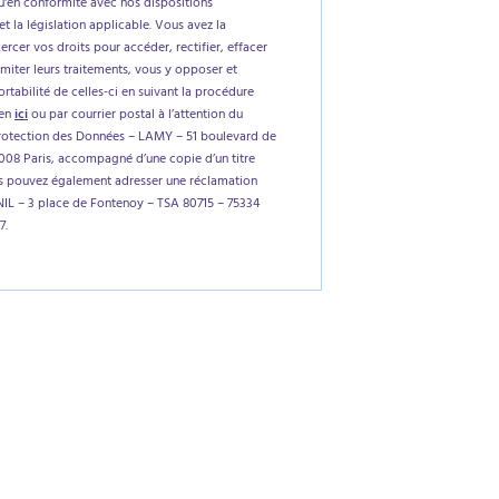
'en conformité avec nos dispositions
et la législation applicable. Vous avez la
xercer vos droits pour accéder, rectifier, effacer
imiter leurs traitements, vous y opposer et
tabilité de celles-ci en suivant la procédure
ien
ici
ou par courrier postal à l’attention du
rotection des Données – LAMY – 51 boulevard de
5008 Paris, accompagné d’une copie d’un titre
us pouvez également adresser une réclamation
NIL – 3 place de Fontenoy – TSA 80715 – 75334
7.