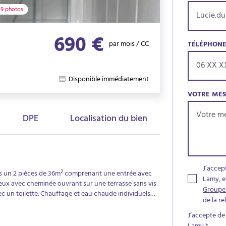
9 photos
690 €
par mois / CC
TÉLÉPHON
Disponible immédiatement
VOTRE ME
DPE
Localisation du bien
J’accep
ns un 2 pièces de 36m² comprenant une entrée avec
Lamy, e
eux avec cheminée ouvrant sur une terrasse sans vis
Groupe
ec un toilette. Chauffage et eau chaude individuels
de la r
 candidature en ligne sur nexity.fr, prise en charge
J’accepte de