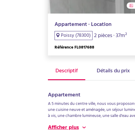
Appartement · Location
2 pièces · 37m²
Poissy (78300)
Référence FL0817688
Descriptif
Détails du prix
Appartement
A 5 minutes du centre ville, nous vous proposo
une cuisine neuve et aménagée, un séjour lumin
à vis, une chambre lumineuse, une salle d'eau av
électriques.Pour visiter, déposez votre dossier de
Afficher plus
sous 24 heure de votre demande.