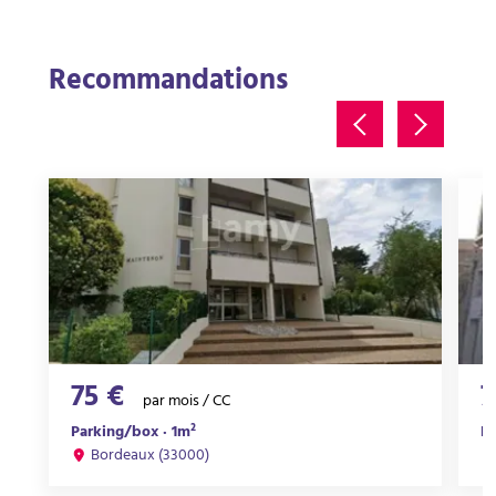
Recommandations
75 €
7
par mois / CC
Parking/box · 1m²
Pa
Bordeaux (33000)