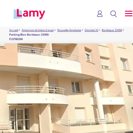
Accueil
•
Annonces de biens à louer
•
Nouvelle-Aquitaine
•
Gironde 33
•
Bordeaux 33000
•
Parking/Box-Bordeaux-33000-
FL0780294