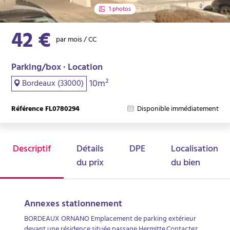
1 photos
42 €
par mois / CC
Parking/box · Location
10m²
Bordeaux (33000)
Référence FL0780294
Disponible immédiatement
Descriptif
Détails
DPE
Localisation
du prix
du bien
Annexes stationnement
BORDEAUX ORNANO Emplacement de parking extérieur
devant une résidence située passage Hermitte.Contactez