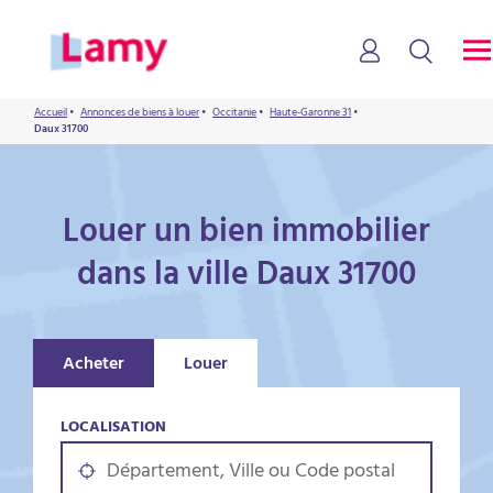
Accueil
•
Annonces de biens à louer
•
Occitanie
•
Haute-Garonne 31
•
Daux 31700
Louer un bien immobilier
dans la ville Daux 31700
Acheter
Louer
LOCALISATION