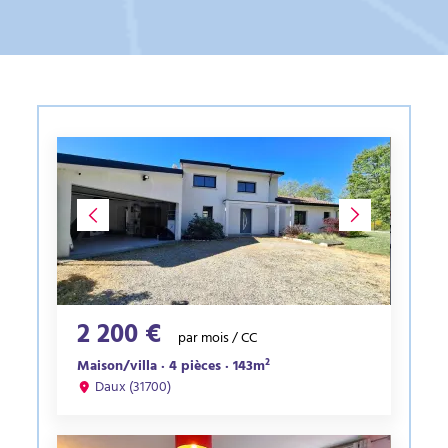
2 200 €
par mois / CC
Maison/villa · 4 pièces · 143m²
Daux (31700)