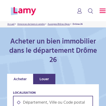
Accueil
•
Annonces de biens à vendre
•
Auvergne-Rhône-Alpes
•
Drôme 26
Acheter un bien immobilier
dans le département Drôme
26
Acheter
Louer
LOCALISATION