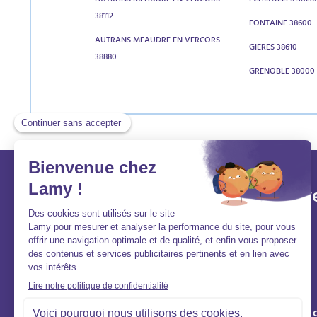
AUTRANS MEAUDRE EN VERCORS
ECHIROLLES 3813
38112
FONTAINE 38600
AUTRANS MEAUDRE EN VERCORS
GIERES 38610
38880
GRENOBLE 38000
Lamy et vous
Aller v
Aide et contact
Acheter
FAQ
Louer
Qui sommes-nous ?
Vendre
Nous rejoindre
Syndic de 