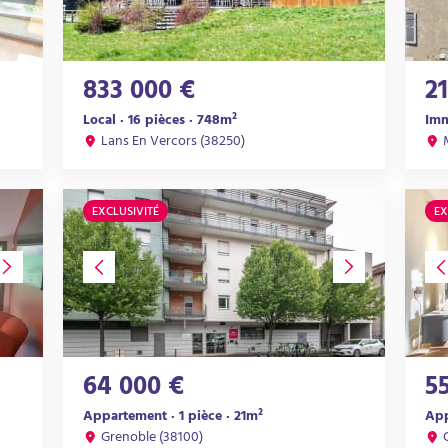
833 000 €
2
Local · 16 pièces · 748m²
Im
Lans En Vercors (38250)
EXCLUSIVITÉ
EX
64 000 €
5
Appartement · 1 pièce · 21m²
App
Grenoble (38100)