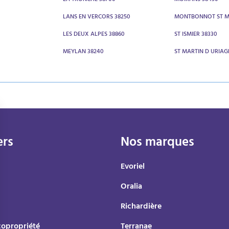
0
LA TRONCHE 38700
MOIRANS 38430
LANS EN VERCORS 38250
MONTBONNOT ST M
LES DEUX ALPES 38860
ST ISMIER 38330
MEYLAN 38240
ST MARTIN D URIAG
ers
Nos marques
Evoriel
Oralia
Richardière
copropriété
Terranae