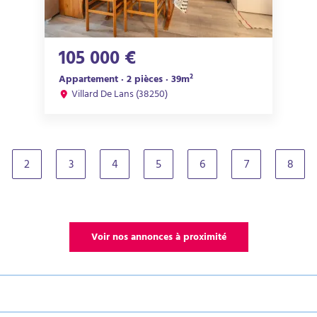
105 000 €
Appartement · 2 pièces · 39m²
Villard De Lans (38250)
2
3
4
5
6
7
8
rrent)
Voir nos annonces à proximité