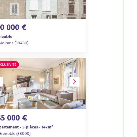
10 000 €
meuble
Moirans (38430)
CLUSIVITÉ
55 000 €
artement · 5 pièces · 147m²
Grenoble (38000)