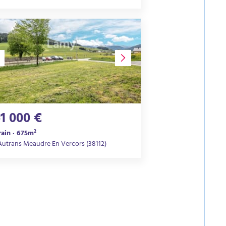
61 000 €
rain · 675m²
Autrans Meaudre En Vercors (38112)