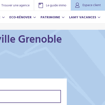
Espace client
Trouver une agence
Le guide immo
E
ECO-RÉNOVER
PATRIMOINE
LAMY VACANCES
ille Grenoble
NOVER
ACANCES
r plus
r plus