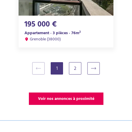
195 000 €
Appartement · 3 pièces · 76m²
Grenoble (38000)
1
2
(current)
Voir nos annonces à proximité