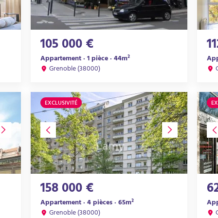
105 000 €
1
Appartement · 1 pièce · 44m²
App
Grenoble (38000)
EXCLUSIVITÉ
EX
158 000 €
6
Appartement · 4 pièces · 65m²
App
Grenoble (38000)