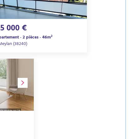
95 000 €
artement · 2 pièces · 46m²
Meylan (38240)