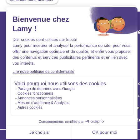
Lamy et vous
Aller v
Aide et contact
Acheter
FAQ
Louer
Qui sommes-nous ?
Vendre
Nous rejoindre
Syndic de 
Gestion loc
Éco rénove
Location d