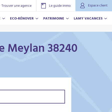
Espace client
Trouver une agence
Le guide immo
E
ECO-RÉNOVER
PATRIMOINE
LAMY VACANCES
lle Meylan 38240
NOVER
ACANCES
r plus
r plus