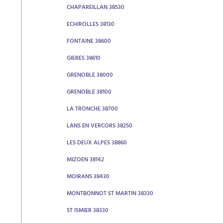
CHAPAREILLAN 38530
ECHIROLLES 38130
FONTAINE 38600
GIERES 38610
GRENOBLE 38000
GRENOBLE 38100
LA TRONCHE 38700
LANS EN VERCORS 38250
LES DEUX ALPES 38860
MIZOEN 38142
MOIRANS 38430
MONTBONNOT ST MARTIN 38330
ST ISMIER 38330