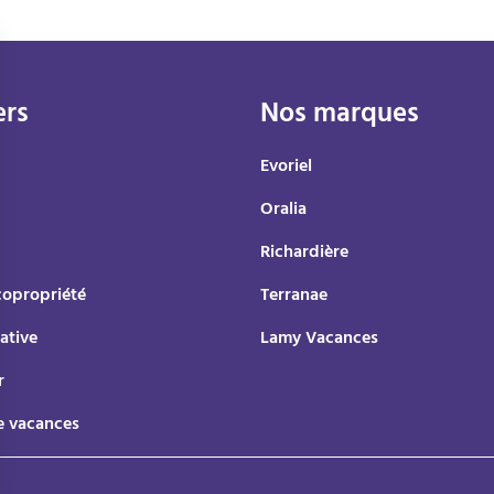
ers
Nos marques
Evoriel
Oralia
Richardière
copropriété
Terranae
ative
Lamy Vacances
r
e vacances