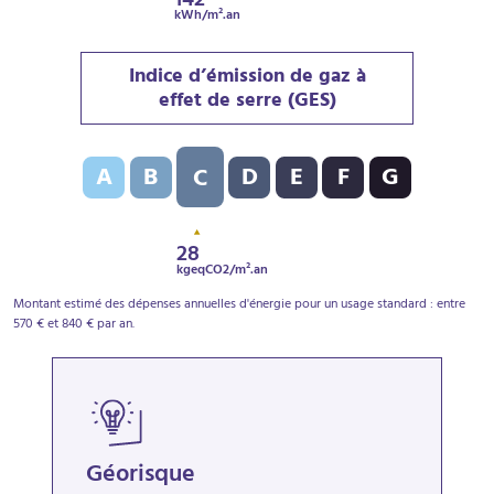
142
kWh/m².an
Indice d’émission de gaz à
effet de serre (GES)
Indice d’émission de gaz à effet de serre (GES) : C - 
A
B
D
E
F
G
C
28
kgeqCO2/m².an
Montant estimé des dépenses annuelles d'énergie pour un usage standard : entre
570 € et 840 € par an.
Géorisque