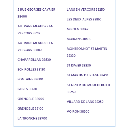
5 RUE GEORGES CAYRIER
LANS EN VERCORS 38250
38400
LES DEUX ALPES 38860
AUTRANS MEAUDRE EN
MIZOEN 38142
VERCORS 38112
MOIRANS 38430
AUTRANS MEAUDRE EN
MONTBONNOT ST MARTIN
VERCORS 38880
38330
CHAPAREILLAN 38530
ST ISMIER 38330
ECHIROLLES 38130
ST MARTIN D URIAGE 38410
FONTAINE 38600
ST NIZIER DU MOUCHEROTTE
GIERES 38610
38250
GRENOBLE 38000
VILLARD DE LANS 38250
GRENOBLE 38100
VOIRON 38500
LA TRONCHE 38700