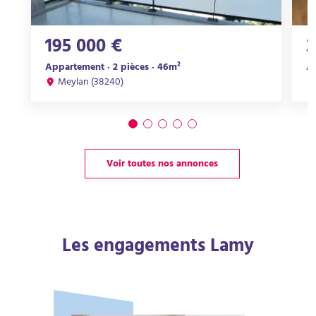
195 000 €
2
Appartement · 2 pièces · 46m²
Ap
Meylan (38240)
Voir toutes nos annonces
Les engagements Lamy