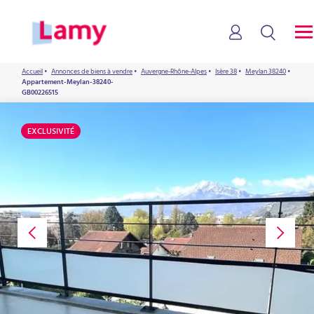
Accueil
•
Annonces de biens à vendre
•
Auvergne-Rhône-Alpes
•
Isère 38
•
Meylan 38240
•
Appartement-Meylan-38240-
GB00226515
EXCLUSIVITÉ