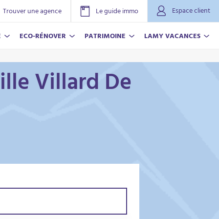
Espace client
Trouver une agence
Le guide immo
E
ECO-RÉNOVER
PATRIMOINE
LAMY VACANCES
lle Villard De
NOVER
ACANCES
r plus
r plus