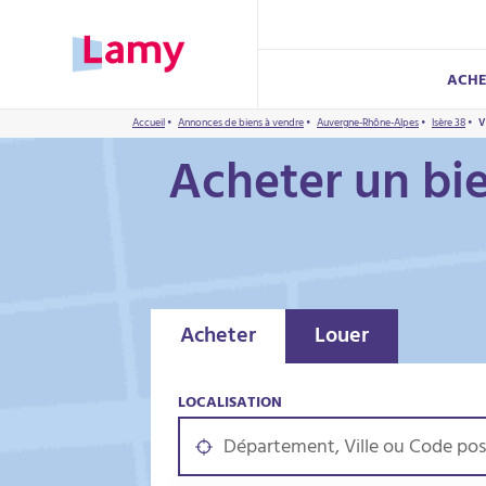
ACHE
Accueil
•
Annonces de biens à vendre
•
Auvergne-Rhône-Alpes
•
Isère 38
•
V
ACHETER UN BIEN
LOUER UN BIEN
FAIRE GÉRER UN BIEN
TROUVER UN SYNDIC
VENDRE UN BIEN
ECO-RÉNOVER
PATRIMOINE
LAMY VACANCES
Acheter un bie
Annonces de biens à vendre
Annonces de biens à louer
Confier ma gestion locative
Mon syndic de copropriété
Vendre mon logement
Réussir mon éco-rénovation
Conseil en Patrimoine Immobilier
Votre agence de location de vacances
Réussir mon achat immobilier
Ma location avec Lamy
Mandat LOYER GARANTI
Parrainer un proche
Eco-rénover mon logement
Mandat ESSENTIEL
Eco-rénover ma copropriété
Mandat LOCATION MEUBLEE
Mise en location
Acheter
Louer
LOCALISATION