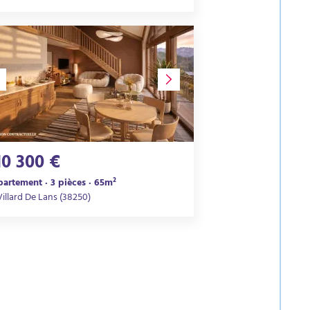
10 300 €
artement · 3 pièces · 65m²
Villard De Lans (38250)