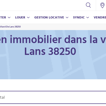
TER
LOUER
GESTION LOCATIVE
SYNDIC
VENDR
illard De Lans 38250
CONSEILS
NOS SERVICES
NOS SERVICES
NOS SERVICES
CONSEILS
n immobilier dans la vi
Nos conseils pour vivre en copropriété
Assurance propriétaire non-occupant
Nos conseils pour réussir votre achat
Estimer mon bien
Estimer mon loyer
Lans 38250
Estimer mon loyer
Parrainer un proche
Nos conseils pour bien vendre
Nos conseils pour louer votre bien
Parrainer un proche
ECO-RÉ
LAMY V
En savoi
En savoi