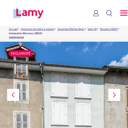
Accueil
•
Annonces de biens à vendre
•
Auvergne-Rhône-Alpes
•
Isère 38
•
Moirans 38430
•
Immeuble-Moirans-38430-
GB00166569
EXCLUSIVITÉ