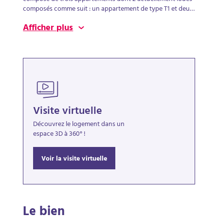
composés comme suit : un appartement de type T1 et deux
appartements de type T2, trois caves et un grenierLoyer
Afficher plus
hors charges mensuel de ces 2 logements : 796,02 Euros
HCDPE Classe Energie F Très bon emplacement
Visite virtuelle
Découvrez le logement dans un
espace 3D à 360° !
Voir la visite virtuelle
Le bien