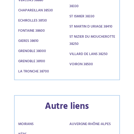
VERCORS 38880
38330
CHAPAREILLAN 38530
ST ISMIER 38330
ECHIROLLES 38130
ST MARTIN D URIAGE 38410
FONTAINE 38600
ST NIZIER DU MOUCHEROTTE
GIERES 38610
38250
GRENOBLE 38000
VILLARD DE LANS 38250
GRENOBLE 38100
VOIRON 38500
LA TRONCHE 38700
Autre liens
MOIRANS
AUVERGNE-RHÔNE-ALPES